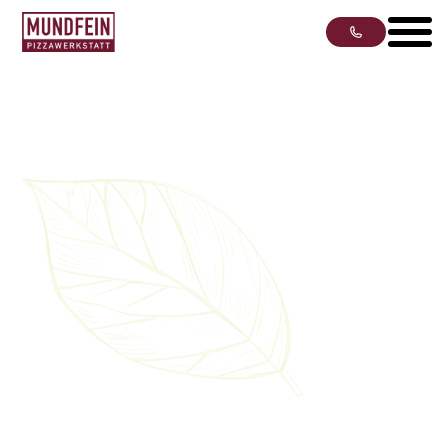
Pizzawerkstatt Henstedt-
Ulzburg